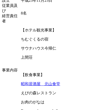
設立
平成23年11月25日
従業員及
び
8名
経営責任
者
【ホテル観光事業】
ちむぐくるの宿
サウナハウス今帰仁
上間荘
事業内容
【飲食事業】
昭和居酒屋 北山食堂
えびの森レストラン
お肉のがなは