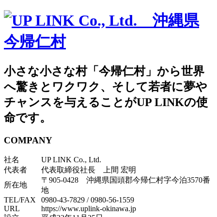
小さな小さな村「今帰仁村」から世界
へ驚きとワクワク、そして若者に夢や
チャンスを与えることがUP LINKの使
命です。
COMPANY
社名
UP LINK Co., Ltd.
代表者
代表取締役社長 上間 宏明
〒905-0428 沖縄県国頭郡今帰仁村字今泊3570番
所在地
地
TEL/FAX
0980-43-7829
/
0980-56-1559
URL
https://www.uplink-okinawa.jp