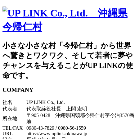
小さな小さな村「今帰仁村」から世界
へ驚きとワクワク、そして若者に夢や
チャンスを与えることがUP LINKの使
命です。
COMPANY
社名
UP LINK Co., Ltd.
代表者
代表取締役社長 上間 宏明
〒905-0428 沖縄県国頭郡今帰仁村字今泊3570番
所在地
地
TEL/FAX
0980-43-7829
/
0980-56-1559
URL
https://www.uplink-okinawa.jp