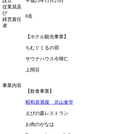
設立
平成23年11月25日
従業員及
び
8名
経営責任
者
【ホテル観光事業】
ちむぐくるの宿
サウナハウス今帰仁
上間荘
事業内容
【飲食事業】
昭和居酒屋 北山食堂
えびの森レストラン
お肉のがなは