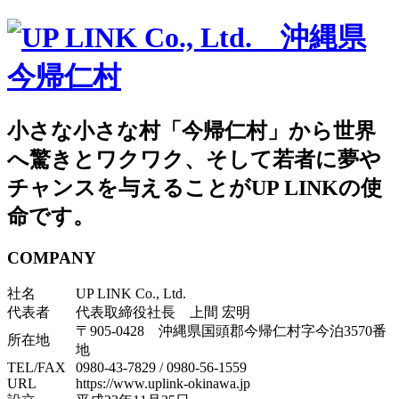
小さな小さな村「今帰仁村」から世界
へ驚きとワクワク、そして若者に夢や
チャンスを与えることがUP LINKの使
命です。
COMPANY
社名
UP LINK Co., Ltd.
代表者
代表取締役社長 上間 宏明
〒905-0428 沖縄県国頭郡今帰仁村字今泊3570番
所在地
地
TEL/FAX
0980-43-7829
/
0980-56-1559
URL
https://www.uplink-okinawa.jp