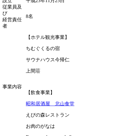
設立
平成23年11月25日
従業員及
び
8名
経営責任
者
【ホテル観光事業】
ちむぐくるの宿
サウナハウス今帰仁
上間荘
事業内容
【飲食事業】
昭和居酒屋 北山食堂
えびの森レストラン
お肉のがなは