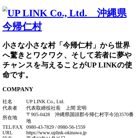
小さな小さな村「今帰仁村」から世界
へ驚きとワクワク、そして若者に夢や
チャンスを与えることがUP LINKの使
命です。
COMPANY
社名
UP LINK Co., Ltd.
代表者
代表取締役社長 上間 宏明
〒905-0428 沖縄県国頭郡今帰仁村字今泊3570番
所在地
地
TEL/FAX
0980-43-7829
/
0980-56-1559
URL
https://www.uplink-okinawa.jp