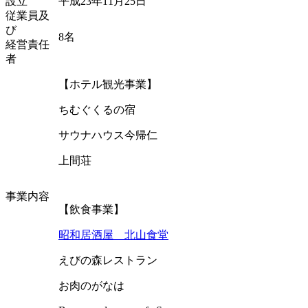
設立
平成23年11月25日
従業員及
び
8名
経営責任
者
【ホテル観光事業】
ちむぐくるの宿
サウナハウス今帰仁
上間荘
事業内容
【飲食事業】
昭和居酒屋 北山食堂
えびの森レストラン
お肉のがなは