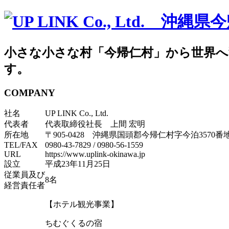
小さな小さな村「今帰仁村」から世界へ
す。
COMPANY
社名
UP LINK Co., Ltd.
代表者
代表取締役社長 上間 宏明
所在地
〒905-0428 沖縄県国頭郡今帰仁村字今泊3570番
TEL/FAX
0980-43-7829
/
0980-56-1559
URL
https://www.uplink-okinawa.jp
設立
平成23年11月25日
従業員及び
8名
経営責任者
【ホテル観光事業】
ちむぐくるの宿