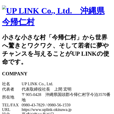
小さな小さな村「今帰仁村」から世界
へ驚きとワクワク、そして若者に夢や
チャンスを与えることがUP LINKの使
命です。
COMPANY
社名
UP LINK Co., Ltd.
代表者
代表取締役社長 上間 宏明
〒905-0428 沖縄県国頭郡今帰仁村字今泊3570番
所在地
地
TEL/FAX
0980-43-7829
/
0980-56-1559
URL
https://www.uplink-okinawa.jp