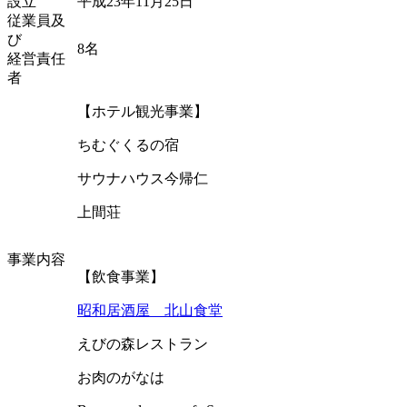
設立
平成23年11月25日
従業員及
び
8名
経営責任
者
【ホテル観光事業】
ちむぐくるの宿
サウナハウス今帰仁
上間荘
事業内容
【飲食事業】
昭和居酒屋 北山食堂
えびの森レストラン
お肉のがなは