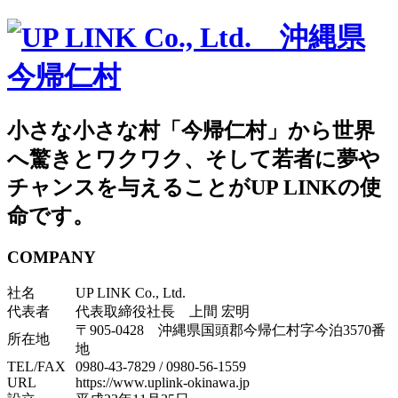
小さな小さな村「今帰仁村」から世界
へ驚きとワクワク、そして若者に夢や
チャンスを与えることがUP LINKの使
命です。
COMPANY
社名
UP LINK Co., Ltd.
代表者
代表取締役社長 上間 宏明
〒905-0428 沖縄県国頭郡今帰仁村字今泊3570番
所在地
地
TEL/FAX
0980-43-7829
/
0980-56-1559
URL
https://www.uplink-okinawa.jp