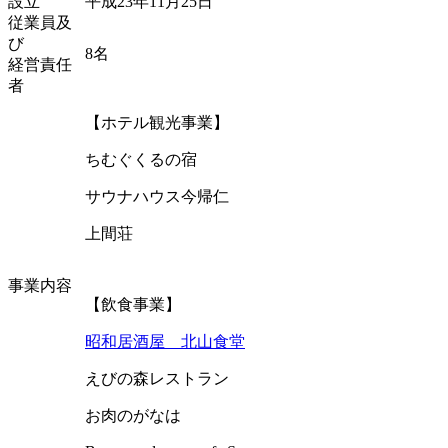
設立
平成23年11月25日
従業員及
び
8名
経営責任
者
【ホテル観光事業】
ちむぐくるの宿
サウナハウス今帰仁
上間荘
事業内容
【飲食事業】
昭和居酒屋 北山食堂
えびの森レストラン
お肉のがなは